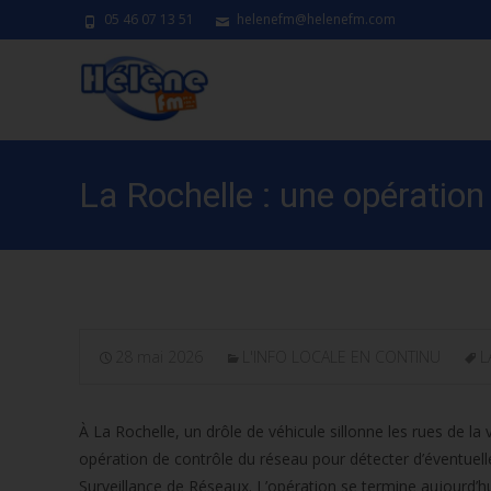
05 46 07 13 51
helenefm@helenefm.com
La Rochelle : une opération
28 mai 2026
L'INFO LOCALE EN CONTINU
L
À La Rochelle, un drôle de véhicule sillonne les rues de la
opération de contrôle du réseau pour détecter d’éventuelles
Surveillance de Réseaux. L’opération se termine aujourd’hu