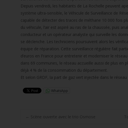
Depuis vendredi, les habitants de La Rochelle peuvent aper
système ultra-sensible, le Véhicule de Surveillance de Rés
capable de détecter des traces de méthane 10 000 fois plu
du véhicule, l’air est aspiré au ras de la chaussée, puis a
conducteur et un opérateur analyste qui surveille les don
se déclenche. Les techniciens poursuivent alors les vérifica
équipe de réparation. Cette surveillance régulière fait parti
d’euros en France pour entretenir et moderniser le réseau
dans 69 communes, le réseau accueille aussi de plus en pl
déjà 4 % de la consommation du département.
Et selon GRDF, la part de gaz vert injectée dans le réseau c
WhatsApp
Post
←
Scène ouverte avec le trio Osmose
To