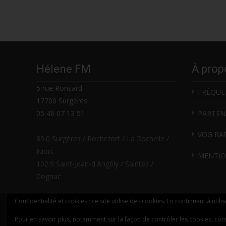
navigation
Hélene FM
À prop
5 rue Ronsard
FRÉQUE
17700 Surgères
05 46 07 13 51
PARTEN
VOG RA
89.0 Surgères / Rochefort / La Rochelle /
Niort
MENTIO
102.9 Saint-Jean-d'Angély / Saintes /
Cognac
Confidentialité et cookies : ce site utilise des cookies. En continuant à utili
© HELENE FM
Pour en savoir plus, notamment sur la façon de contrôler les cookies, con