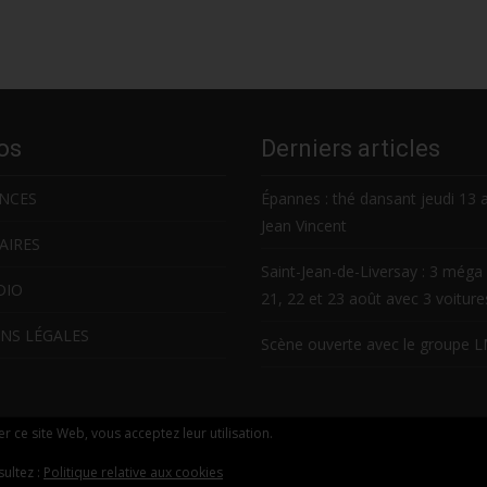
os
Derniers articles
NCES
Épannes : thé dansant jeudi 13 
Jean Vincent
AIRES
Saint-Jean-de-Liversay : 3 méga 
DIO
21, 22 et 23 août avec 3 voitur
NS LÉGALES
Scène ouverte avec le groupe 
ser ce site Web, vous acceptez leur utilisation.
sultez :
Politique relative aux cookies