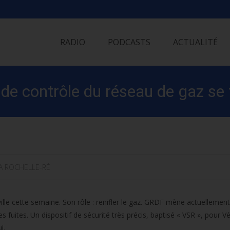
Skip
to
RADIO
PODCASTS
ACTUALITÉ
content
 de contrôle du réseau de gaz se
A ROCHELLE-RÉ
 ville cette semaine. Son rôle : renifler le gaz. GRDF mène actuellemen
 fuites. Un dispositif de sécurité très précis, baptisé « VSR », pour V
i.