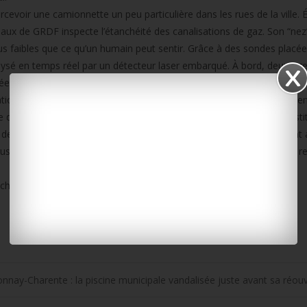
cevoir une camionnette un peu particulière dans les rues de la ville. 
eaux de GRDF inspecte l’étanchéité des canalisations de gaz. Son “nez
s faibles que ce qu’un humain peut sentir. Grâce à des sondes placées
nalysé en temps réel par un détecteur laser embarqué. À bord, deux age
nées sur ordinateur. Dès qu’une concentration anormale est repérée,
tions avec un détecteur portatif avant, si nécessaire, de faire interve
e de la politique de sécurité de GRDF. Chaque jour, l’entreprise investi
 de distribution de gaz. En Charente-Maritime, où 88 500 clients sont
us de gaz vert produit localement par méthanisation. Aujourd’hui, il r
harentais pourrait atteindre 21 % d’ici fin 2028.
nnay-Charente : la piscine municipale vandalisée juste avant sa réou