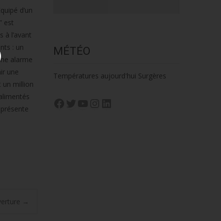
Équipé d’un
” est
 à l’avant
nts : un
MÉTÉO
 une alarme
nir une
Températures aujourd'hui Surgères
t un million
 alimentés
Facebook
Twitter
YouTube
Instagram
LinkedIn
eprésente
verture
→