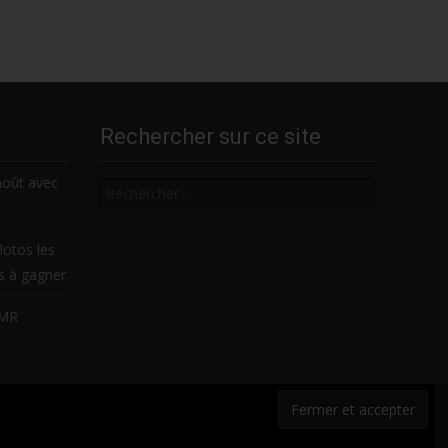
Rechercher sur ce site
Rechercher
août avec
lotos les
es à gagner
LMR