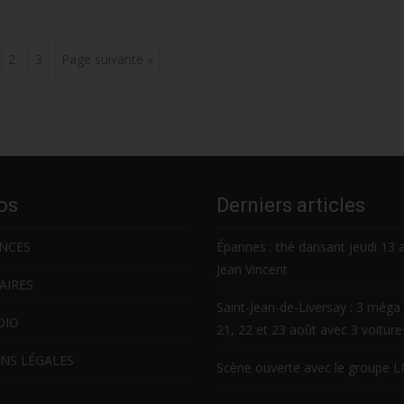
2
3
Page suivante »
os
Derniers articles
NCES
Épannes : thé dansant jeudi 13 
Jean Vincent
AIRES
Saint-Jean-de-Liversay : 3 méga 
DIO
21, 22 et 23 août avec 3 voitur
NS LÉGALES
Scène ouverte avec le groupe 