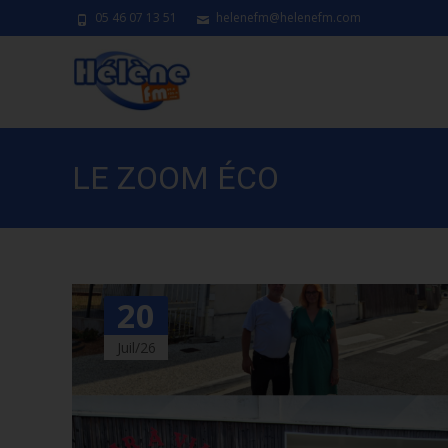
05 46 07 13 51
helenefm@helenefm.com
LE ZOOM ÉCO
20
Juil/26