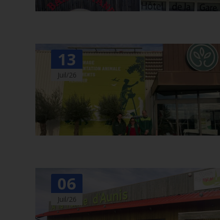
13
Juil/26
06
Juil/26