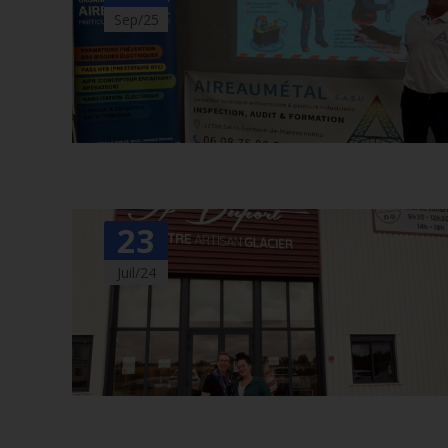
Sep/25
23
Juil/24