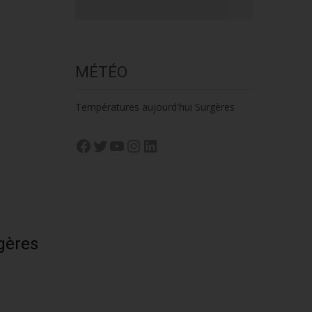
MÉTÉO
Températures aujourd'hui Surgères
Facebook
Twitter
YouTube
Instagram
LinkedIn
gères