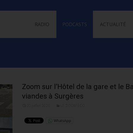
Skip
to
RADIO
PODCASTS
ACTUALITÉ
content
Zoom sur l’Hôtel de la gare et le Ba
viandes à Surgères
20 juillet 2026
LE ZOOM ÉCO
WhatsApp