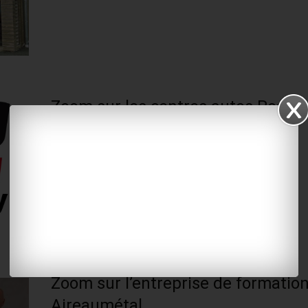
Zoom sur les centres autos Roady
Saintes et Saint-Jean-d’Angély
20 octobre 2025
LE ZOOM ÉCO
WhatsApp
Zoom sur l’entreprise de formatio
Aireaumétal