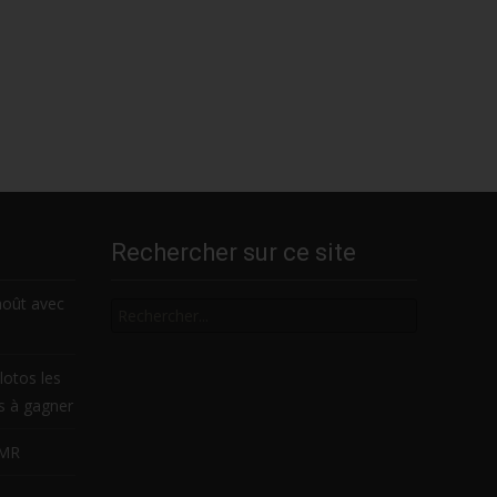
Rechercher sur ce site
Rechercher
août avec
lotos les
es à gagner
LMR