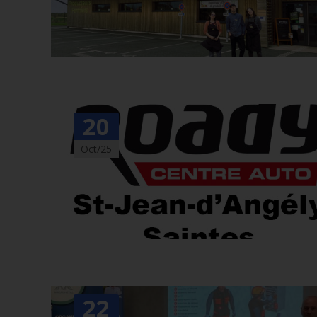
20
Oct/25
22