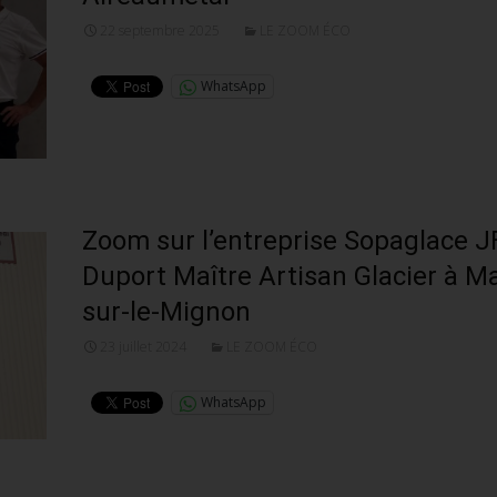
22 septembre 2025
LE ZOOM ÉCO
WhatsApp
Zoom sur l’entreprise Sopaglace J
Duport Maître Artisan Glacier à M
sur-le-Mignon
23 juillet 2024
LE ZOOM ÉCO
WhatsApp