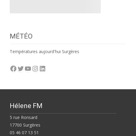
MÉTÉO
Températures aujourd'hui Surgères
Facebook
Twitter
YouTube
Instagram
LinkedIn
Hélene FM
5 rue Ronsard
17700 Surgères
05 46 07 13 51