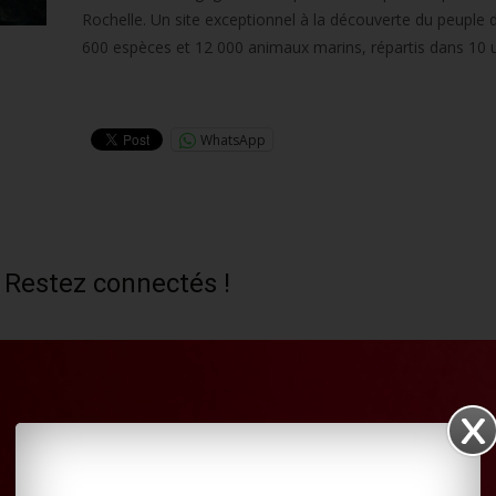
Rochelle. Un site exceptionnel à la découverte du peuple 
600 espèces et 12 000 animaux marins, répartis dans 10 u
Lire la suite…
WhatsApp
 Restez connectés !