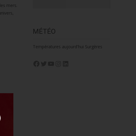
des mers.
nivers,
MÉTÉO
Températures aujourd'hui Surgères
Facebook
Twitter
YouTube
Instagram
LinkedIn