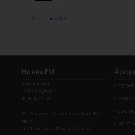
1 décembre 2015
Hélene FM
À prop
5 rue Ronsard
FRÉQUE
17700 Surgères
05 46 07 13 51
PARTEN
VOG RA
89.0 Surgères / Rochefort / La Rochelle /
Niort
MENTIO
102.9 Saint-Jean-d'Angély / Saintes /