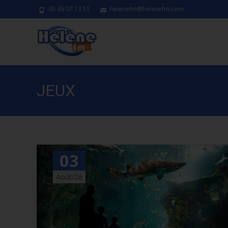
05 46 07 13 51
helenefm@helenefm.com
JEUX
03
Août/26