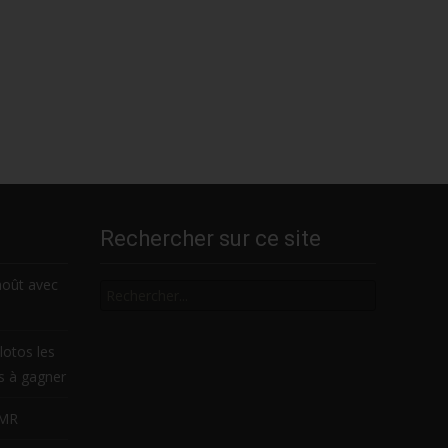
Rechercher sur ce site
Rechercher
août avec
lotos les
es à gagner
LMR