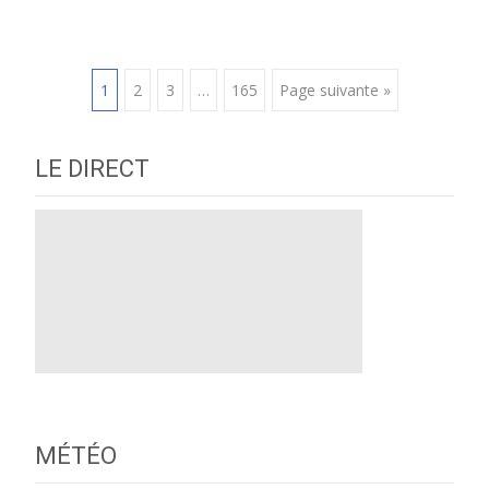
Posts
1
2
3
…
165
Page suivante »
navigation
LE DIRECT
MÉTÉO