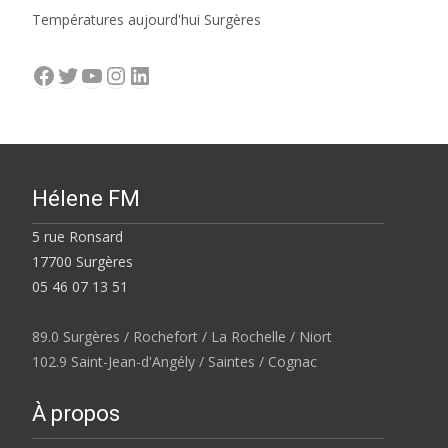
Températures aujourd'hui Surgères
Facebook
Twitter
YouTube
Instagram
LinkedIn
Hélene FM
5 rue Ronsard
17700 Surgères
05 46 07 13 51
89.0 Surgères / Rochefort / La Rochelle / Niort
102.9 Saint-Jean-d'Angély / Saintes / Cognac
À propos