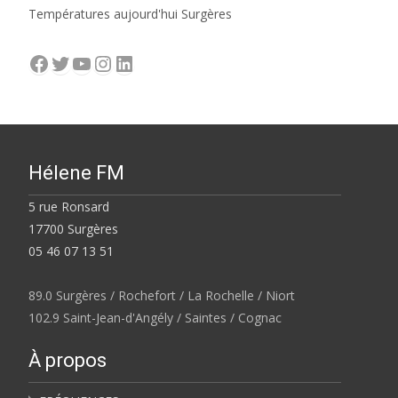
Températures aujourd'hui Surgères
Facebook
Twitter
YouTube
Instagram
LinkedIn
Hélene FM
5 rue Ronsard
17700 Surgères
05 46 07 13 51
89.0 Surgères / Rochefort / La Rochelle / Niort
102.9 Saint-Jean-d'Angély / Saintes / Cognac
À propos