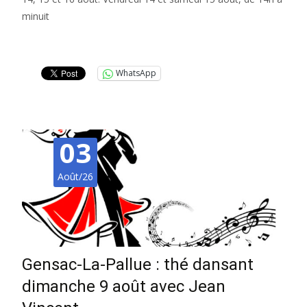
minuit
Lire la suite…
WhatsApp
03
Août/26
Gensac-La-Pallue : thé dansant
dimanche 9 août avec Jean