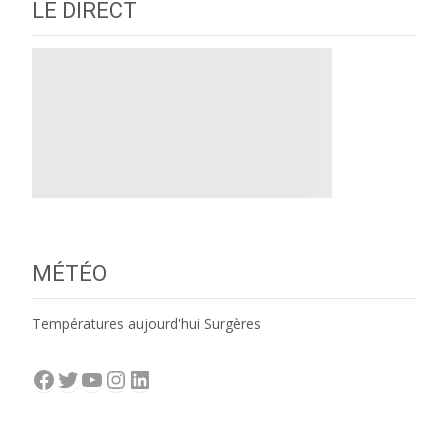
navigation
LE DIRECT
MÉTÉO
Températures aujourd'hui Surgères
Facebook
Twitter
YouTube
Instagram
LinkedIn