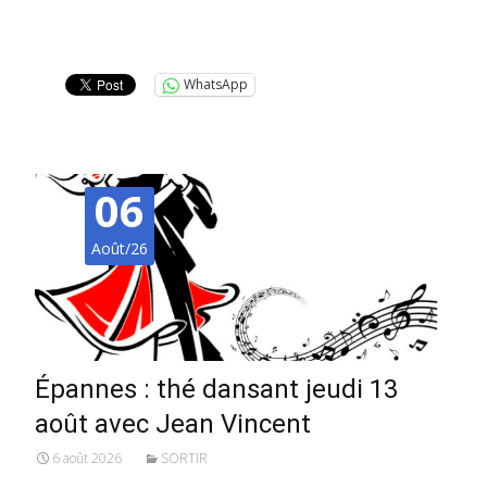
Lire la suite…
WhatsApp
06
Août/26
Épannes : thé dansant jeudi 13
août avec Jean Vincent
6 août 2026
SORTIR