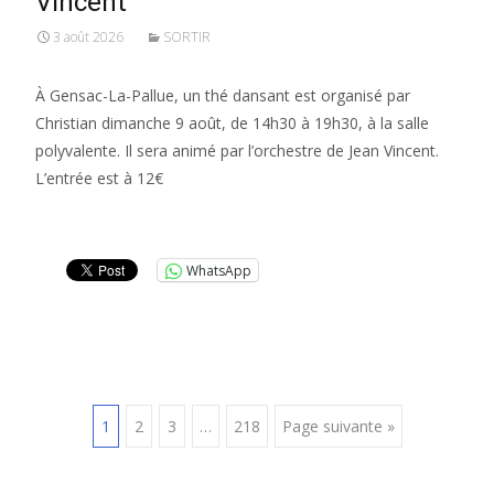
Vincent
3 août 2026
SORTIR
À Gensac-La-Pallue, un thé dansant est organisé par
Christian dimanche 9 août, de 14h30 à 19h30, à la salle
polyvalente. Il sera animé par l’orchestre de Jean Vincent.
L’entrée est à 12€
Lire la suite…
WhatsApp
Posts
1
2
3
…
218
Page suivante »