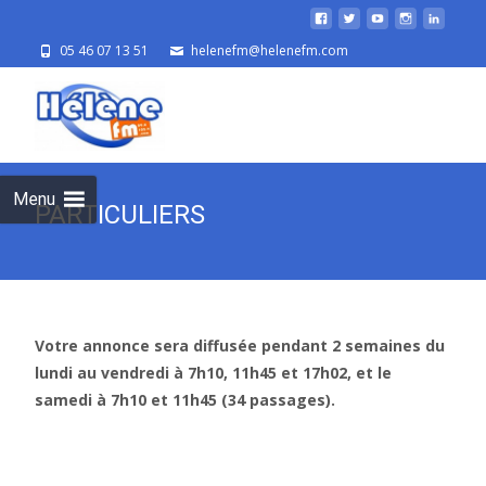
05 46 07 13 51
helenefm@helenefm.com
Skip
to
cont
Menu
PARTICULIERS
Votre annonce sera diffusée pendant 2 semaines du
lundi au vendredi à 7h10, 11h45 et 17h02, et le
samedi à 7h10 et 11h45 (34 passages).