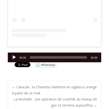
Lecteur
00:00
00:00
audio
WhatsApp
Post
←
Canicule : la Charente-Maritime en vigilance orange
à partir de ce midi
La Rochelle : une opération de contrôle du réseau de
navigation
gaz se termine aujourd’hui
→