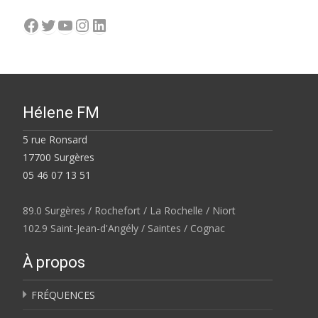
Facebook
Twitter
YouTube
Instagram
LinkedIn
Hélene FM
5 rue Ronsard
17700 Surgères
05 46 07 13 51
89.0 Surgères / Rochefort / La Rochelle / Niort
102.9 Saint-Jean-d'Angély / Saintes / Cognac
À propos
FRÉQUENCES