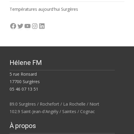
Températures aujourd'hui Surgères
Facebook
Twitter
YouTube
Instagram
LinkedIn
Hélene FM
5 rue Ronsard
17700 Surgères
05 46 07 13 51
89.0 Surgères / Rochefort / La Rochelle / Niort
102.9 Saint-Jean-d'Angély / Saintes / Cognac
À propos