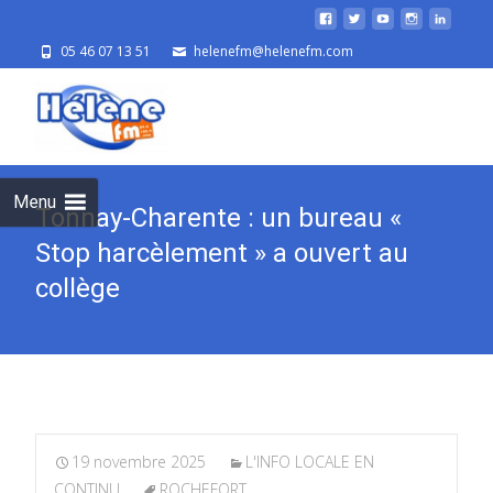
05 46 07 13 51
helenefm@helenefm.com
Skip
to
cont
Menu
Tonnay-Charente : un bureau «
Stop harcèlement » a ouvert au
collège
19 novembre 2025
L'INFO LOCALE EN
CONTINU
ROCHEFORT