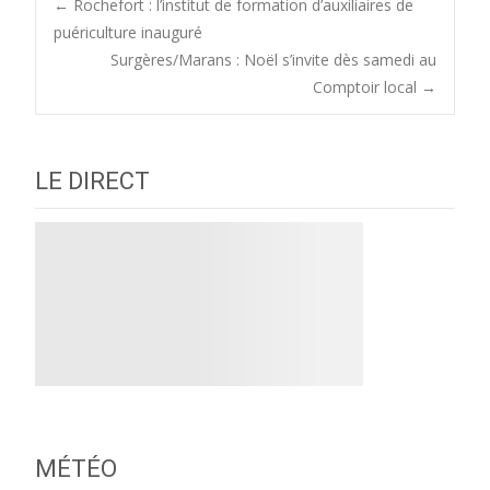
Post
←
Rochefort : l’institut de formation d’auxiliaires de
puériculture inauguré
Surgères/Marans : Noël s’invite dès samedi au
navigation
Comptoir local
→
LE DIRECT
MÉTÉO