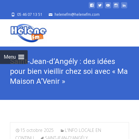
05 46 07 13 51
helenefm@helenefm.com
Skip
to
cont
Menu
Saint-Jean-d’Angély : des idées
pour bien vieillir chez soi avec « Ma
Maison A’Venir »
15 octobre 2025
L'INFO LOCALE EN
CONTINU
SAINT-JEAN-D'ANGÉLY