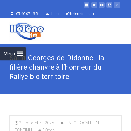
05 46 07 13 51
helenefm@helenefm.com
Skip
to
cont
Menu
Saint-Georges-de-Didonne : la
filière chanvre à l’honneur du
Rallye bio territoire
2 septembre 2025
L'INFO LOCALE EN
CONTINU
ROYAN