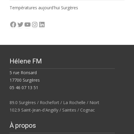
Températures aujourd'hui Surgères
Facebook
Twitter
YouTube
Instagram
LinkedIn
Hélene FM
5 rue Ronsard
17700 Surgères
05 46 07 13 51
89.0 Surgères / Rochefort / La Rochelle / Niort
102.9 Saint-Jean-d'Angély / Saintes / Cognac
À propos