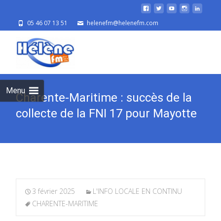
05 46 07 13 51
helenefm@helenefm.com
Skip
to
cont
Menu
Charente-Maritime : succès de la
collecte de la FNI 17 pour Mayotte
3 février 2025
L'INFO LOCALE EN CONTINU
CHARENTE-MARITIME