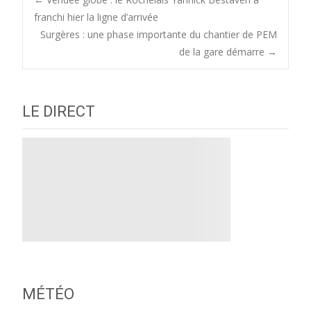
Post
franchi hier la ligne d’arrivée
Surgères : une phase importante du chantier de PEM
navigation
de la gare démarre
→
LE DIRECT
MÉTÉO