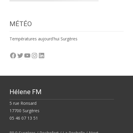
MÉTÉO
Températures aujourd'hui Surgères
Facebook
Twitter
YouTube
Instagram
LinkedIn
Hélene FM
5 rue Ronsard
17700 Surgères
05 46 07 13 51
89.0 Surgères / Rochefort / La Rochelle / Niort