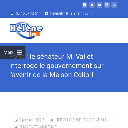
05 46 07 13 51
helenefm@helenefm.com
Skip
to
cont
Menu
Pons : le sénateur M. Vallet
interroge le gouvernement sur
l’avenir de la Maison Colibri
9 janvier 2026
L'INFO LOCALE EN CONTINU
CHARENTE-MARITIME