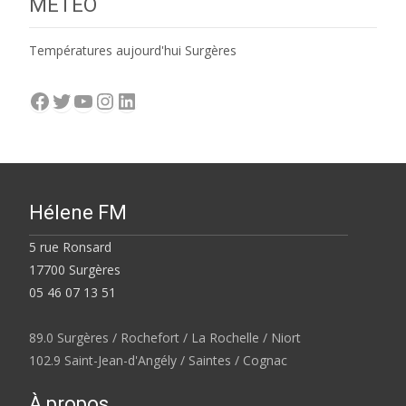
MÉTÉO
Températures aujourd'hui Surgères
Facebook
Twitter
YouTube
Instagram
LinkedIn
Hélene FM
5 rue Ronsard
17700 Surgères
05 46 07 13 51
89.0 Surgères / Rochefort / La Rochelle / Niort
102.9 Saint-Jean-d'Angély / Saintes / Cognac
À propos