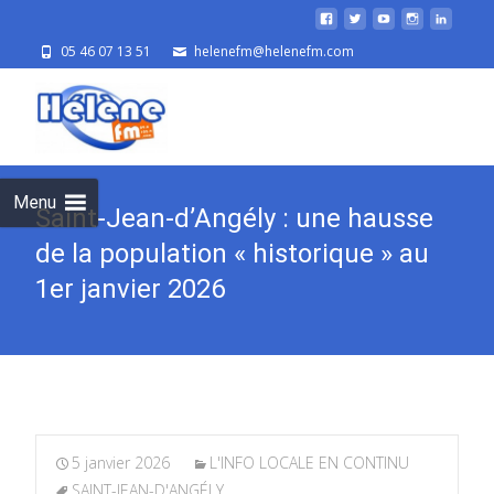
05 46 07 13 51
helenefm@helenefm.com
Skip
to
cont
Menu
Saint-Jean-d’Angély : une hausse
de la population « historique » au
1er janvier 2026
5 janvier 2026
L'INFO LOCALE EN CONTINU
SAINT-JEAN-D'ANGÉLY