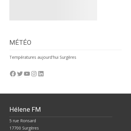
MÉTÉO
Températures aujourd'hui Surgères
Facebook
Twitter
YouTube
Instagram
LinkedIn
Hélene FM
5 rue Ronsard
17700 Surgères