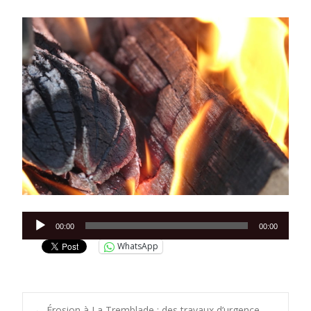
Lecteur
00:00
00:00
audio
WhatsApp
←
Érosion à La Tremblade : des travaux d’urgence