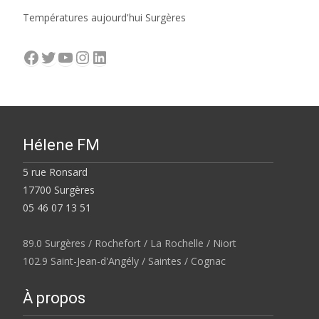
Températures aujourd'hui Surgères
Facebook
Twitter
YouTube
Instagram
LinkedIn
Hélene FM
5 rue Ronsard
17700 Surgères
05 46 07 13 51
89.0 Surgères / Rochefort / La Rochelle / Niort
102.9 Saint-Jean-d'Angély / Saintes / Cognac
À propos