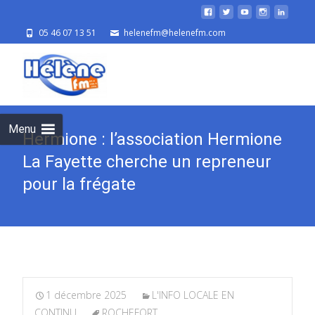
05 46 07 13 51
helenefm@helenefm.com
Skip
to
cont
Menu
Hermione : l’association Hermione
La Fayette cherche un repreneur
pour la frégate
1 décembre 2025
L'INFO LOCALE EN
CONTINU
ROCHEFORT