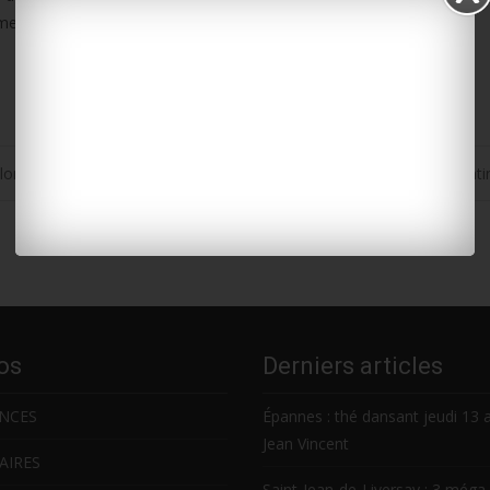
 s’informer sur la météo et les horaires de marée.
e long du fleuve Charente
Scène ouverte avec Quent
os
Derniers articles
NCES
Épannes : thé dansant jeudi 13 
Jean Vincent
AIRES
Saint-Jean-de-Liversay : 3 méga 