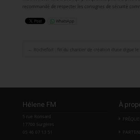
recommandé de respecter les consignes de sécurité comme
WhatsApp
Post
←
Rochefort : fin du chantier de création d’une digue l
navigation
Hélene FM
À prop
5 rue Ronsard
FRÉQUE
17700 Surgères
05 46 07 13 51
PARTEN