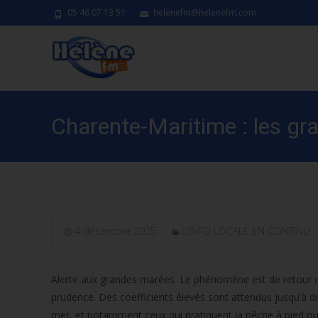
05 46 07 13 51
helenefm@helenefm.com
Charente-Maritime : les gr
4 décembre 2025
L'INFO LOCALE EN CONTINU
Alerte aux grandes marées. Le phénomène est de retour ce
prudence. Des coefficients élevés sont attendus jusqu’à d
mer, et notamment ceux qui pratiquent la pêche à pied ou de