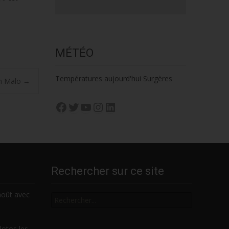
MÉTÉO
Températures aujourd'hui Surgères
in Malo
→
Facebook
Twitter
YouTube
Instagram
LinkedIn
Rechercher sur ce site
Rechercher
août avec
lotos les