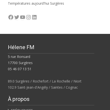
Températures aujourd'hui Surgères
Facebook
Twitter
YouTube
Instagram
LinkedIn
Hélene FM
5 rue Ronsard
17700 Surgères
05 46 07 13 51
89.0 Surgères / Rochefort / La Rochelle / Niort
102.9 Saint-Jean-d'Angély / Saintes / Cognac
À propos