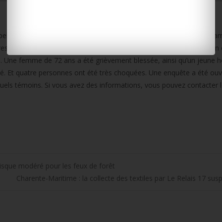
el à témoins hier, après l’accident mortel survenu dans la nuit de sa
 sont entrées en collision sur le boulevard du Mille-pattes. Le bilan 
. Une femme de 72 ans a été grièvement blessée, ainsi qu’un jeune
. Et quatre personnes ont été très choquées. Une enquête a été ouv
uels témoins. Si vous avez des informations, vous pouvez contacter 
isque modéré pour les feux de forêt
Charente-Maritime : la collecte des textiles par Le Relais 17 su