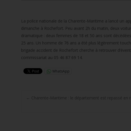
La police nationale de la Charente-Maritime a lancé un app
dimanche à Rochefort. Peu avant 2h du matin, deux voitures
dramatique : deux femmes de 18 et 50 ans sont décédées
25 ans. Un homme de 76 ans a été plus légèrement touché
brigade accident de Rochefort cherche à retrouver d’évent
commissariat au 05 46 87 69 14.
WhatsApp
Post
←
Charente-Maritime : le département est repassé en r
navigation