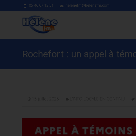
05 46 07 13 51
helenefm@helenefm.com
Rochefort : un appel à témo
15 juillet 2025
L'INFO LOCALE EN CONTINU