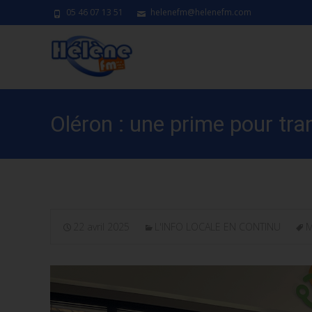
05 46 07 13 51
helenefm@helenefm.com
Oléron : une prime pour tr
22 avril 2025
L'INFO LOCALE EN CONTINU
M