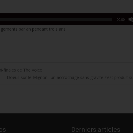
00:00
 logements par an pendant trois ans.
mi-finales de The Voice
Doeuil-sur-le-Mignon : un accrochage sans gravité s’est produit su
os
Derniers articles