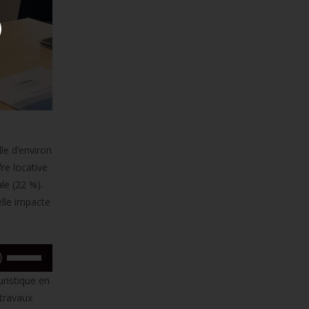
le d’environ
re locative
le (22 %).
elle impacte
Utilisez
les
ristique en
flèches
 travaux
haut/bas