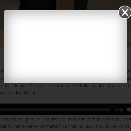
mer des meubles de tourisme en logements à l’année.
 Avec plus de 4 000 meublés touristiques recensés, et une hausse annuel
es huit communes insulaires sont confrontées à une raréfaction de l’off
 secondaires. Un chiffre bien au-dessus de la moyenne départementa
s de l’île d’Oléron, cette situation n’est plus tenable, d’autant qu’
centue les difficultés :
00:00
 proposer une prime à la conversion pour transformer tout meublé tou
positifs France Rénov’ permettant de financer jusqu’à 60 000 euros de