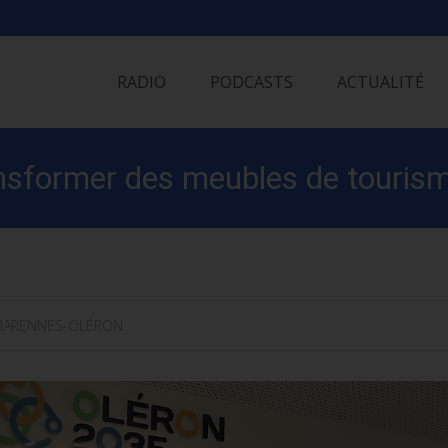
Skip
to
RADIO
PODCASTS
ACTUALITÉ
content
ansformer des meubles de touris
ARENNES-OLÉRON