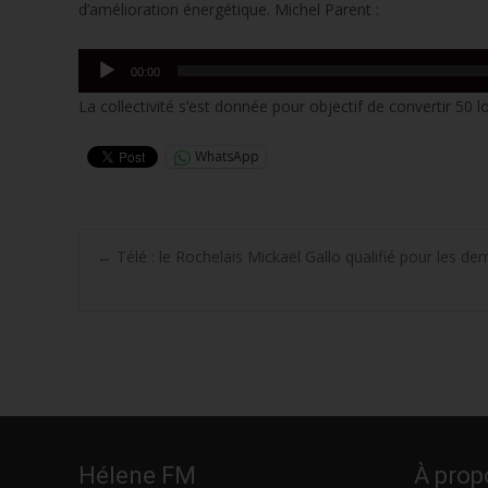
d’amélioration énergétique. Michel Parent :
Lecteur
00:00
audio
La collectivité s’est donnée pour objectif de convertir 50
WhatsApp
Post
←
Télé : le Rochelais Mickaël Gallo qualifié pour les de
navigation
Hélene FM
À prop