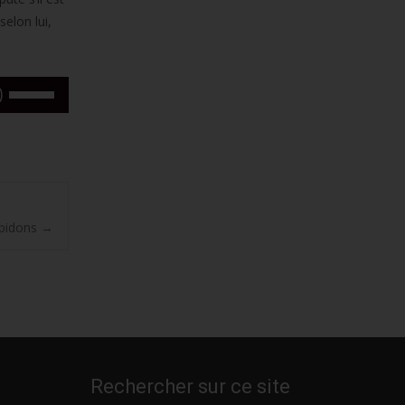
selon lui,
Utilisez
les
flèches
haut/bas
pour
augmenter
ou
 bidons
→
diminuer
le
volume.
Rechercher sur ce site