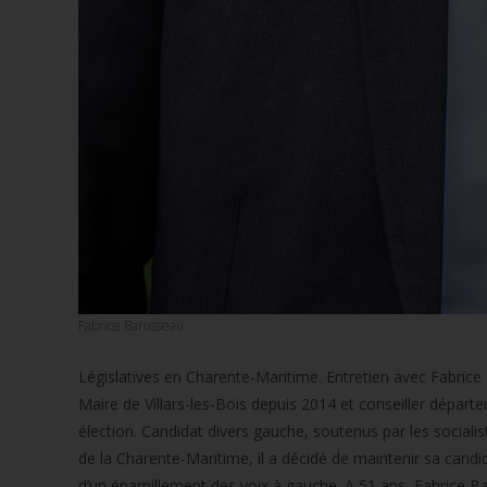
Fabrice Barusseau.
Législatives en Charente-Maritime. Entretien avec Fabrice 
Maire de Villars-les-Bois depuis 2014 et conseiller départ
élection. Candidat divers gauche, soutenus par les sociali
de la Charente-Maritime, il a décidé de maintenir sa candid
d’un éparpillement des voix à gauche. A 51 ans, Fabrice B