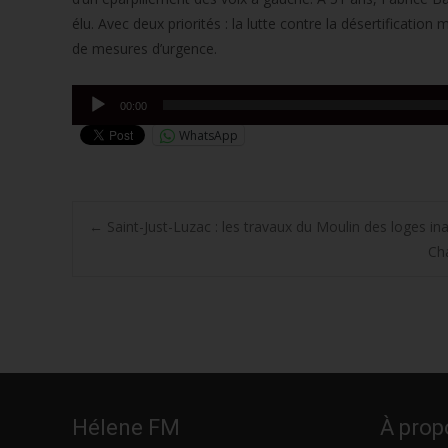
élu. Avec deux priorités : la lutte contre la désertification m
de mesures d’urgence.
Lecteur
00:00
audio
WhatsApp
Post
←
Saint-Just-Luzac : les travaux du Moulin des loges in
Ch
navigation
Hélene FM
À prop