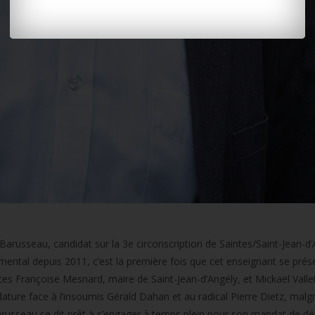
Barusseau, candidat sur la 3e circonscription de Saintes/Saint-Jean-d’
emental depuis 2011, c’est la première fois que cet enseignant se prés
stes Françoise Mesnard, maire de Saint-Jean-d’Angély, et Mickaël Valle
ature face à l’insoumis Gérald Dahan et au radical Pierre Dietz, malgr
arusseau se dit prêt à s’engager à temps plein pour son mandat de dépu