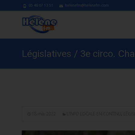
05 46 07 13 51
helenefm@helenefm.com
Législatives / 3e circo. Ch
élu de proximité
18 mai 2022
L'INFO LOCALE EN CONTINU
,
LÉGIS