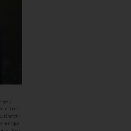
Angély.
ente à cette
t, sénateur
é le risque
té s’il est