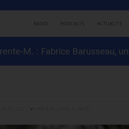
Skip
to
RADIO
PODCASTS
ACTUALITÉ
content
arente-M. : Fabrice Barusseau, un
LATIVES 2022
SAINT-JEAN-D'ANGÉLY
,
SAINTES