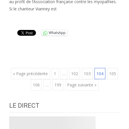
au profit de l’Association française contre les myopathies.
Si le chanteur Vianney est
Lire la suite…
WhatsApp
Posts
« Page précédente
1
…
102
103
104
105
106
…
199
Page suivante »
navigation
LE DIRECT