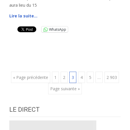
aura lieu du 15
Lire la suite…
WhatsApp
Posts
« Page précédente
1
2
3
4
5
…
2 903
Page suivante »
navigation
LE DIRECT