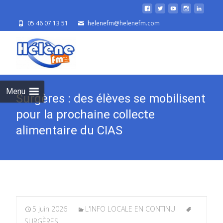
05 46 07 13 51
helenefm@helenefm.com
Skip
to
cont
Menu
Surgères : des élèves se mobilisent
pour la prochaine collecte
alimentaire du CIAS
5 juin 2026
L'INFO LOCALE EN CONTINU
SURGÈRES