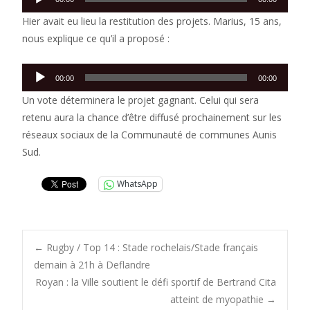
audio
Hier avait eu lieu la restitution des projets. Marius, 15 ans,
nous explique ce qu’il a proposé :
Lecteur
00:00
00:00
audio
Un vote déterminera le projet gagnant. Celui qui sera
retenu aura la chance d’être diffusé prochainement sur les
réseaux sociaux de la Communauté de communes Aunis
Sud.
WhatsApp
Post
←
Rugby / Top 14 : Stade rochelais/Stade français
demain à 21h à Deflandre
Royan : la Ville soutient le défi sportif de Bertrand Cita
navigation
atteint de myopathie
→