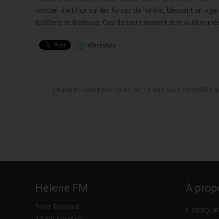
mortier d’artifice sur les forces de l’ordre, blessant un a
Boiffiers et Bellevue. Ces derniers doivent être auditionn
WhatsApp
Post
←
Charente-Maritime : près de 13 000 sacs contrôlés à l
navigation
Hélene FM
À prop
5 rue Ronsard
FRÉQUE
17700 Surgères