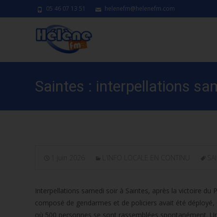
05 46 07 13 51
helenefm@helenefm.com
Saintes : interpellations s
1 juin 2026
L'INFO LOCALE EN CONTINU
SA
Interpellations samedi soir à Saintes, après la victoire du
composé de gendarmes et de policiers avait été déployé,
où 500 personnes se sont rassemblées spontanément. Un je