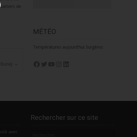
uartiers de
MÉTÉO
Températures aujourd'hui Surgères
Facebook
Twitter
YouTube
Instagram
LinkedIn
e Buzay
→
Rechercher sur ce site
Rechercher
août avec