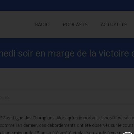
Skip
to
RADIO
PODCASTS
ACTUALITÉ
content
amedi soir en marge de la victoire
INTES
 PSG en Ligue des Champions. Alors qu’un important dispositif de sécur
 comme l’an dernier, des débordements ont été observés sur le cours
une mineur de 15 ans a été arrêté et placé en garde à vue pour avo