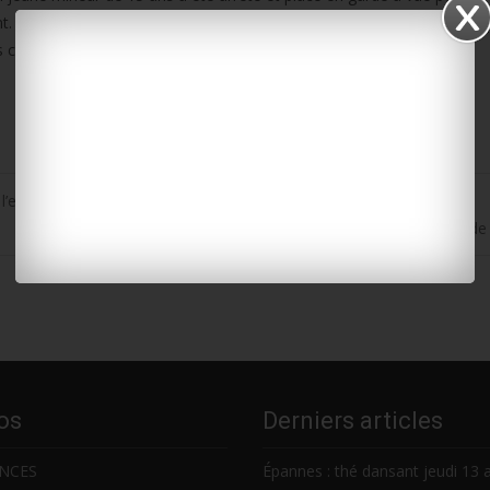
gent. Deux autres ont été interpellés en possession de fusées dans les q
és cette semaine.
’entrée des collèges et lycées
La Jarne : retour vers le XVIIIe ce week-end au château d
os
Derniers articles
NCES
Épannes : thé dansant jeudi 13 