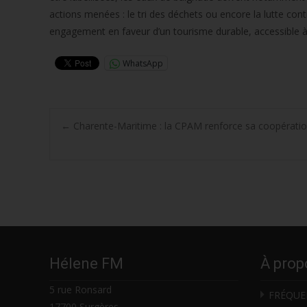
actions menées : le tri des déchets ou encore la lutte con
engagement en faveur d’un tourisme durable, accessible à 
WhatsApp
Post
←
Charente-Maritime : la CPAM renforce sa coopération
navigation
Hélene FM
À prop
5 rue Ronsard
FRÉQUE
17700 Surgères