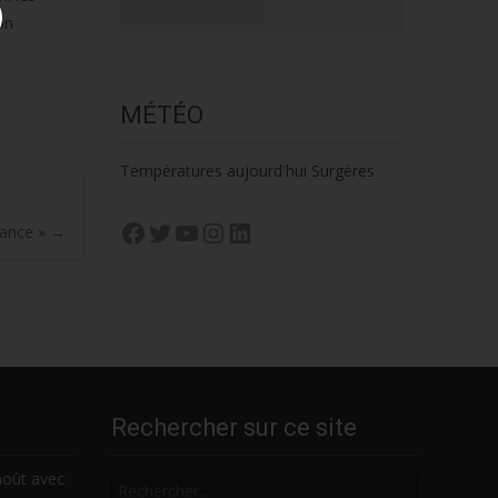
on
MÉTÉO
Températures aujourd'hui Surgères
Facebook
Twitter
YouTube
Instagram
LinkedIn
rance »
→
Rechercher sur ce site
Rechercher
août avec