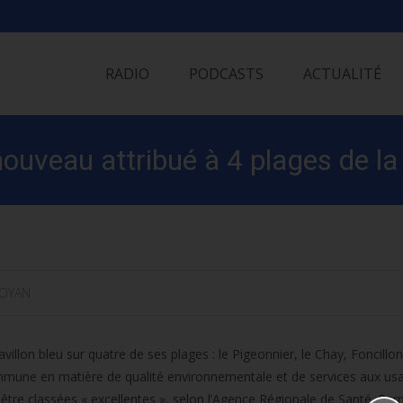
Skip
to
RADIO
PODCASTS
ACTUALITÉ
content
nouveau attribué à 4 plages de la 
OYAN
illon bleu sur quatre de ses plages : le Pigeonnier, le Chay, Foncillon
mmune en matière de qualité environnementale et de services aux us
être classées « excellentes », selon l’Agence Régionale de Santé. Parm