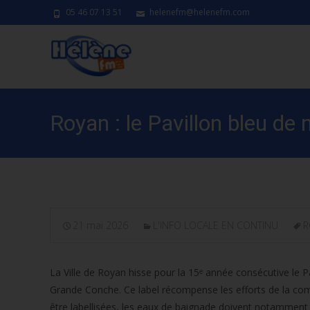
05 46 07 13 51
helenefm@helenefm.com
Royan : le Pavillon bleu de 
21 mai 2026
L'INFO LOCALE EN CONTINU
R
La Ville de Royan hisse pour la 15ᵉ année consécutive le Pav
Grande Conche. Ce label récompense les efforts de la co
être labellisées, les eaux de baignade doivent notamment 