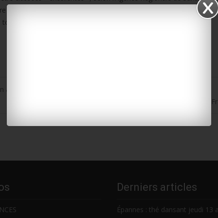
tre les mégots de cigarettes. Avec cette distinction, Royan confirme s
tous, et respectueux de son littoral.
 avec la justice
Marais poitevin : le PNR conserve son label « Grand Site de F
os
Derniers articles
NCES
Épannes : thé dansant jeudi 13 