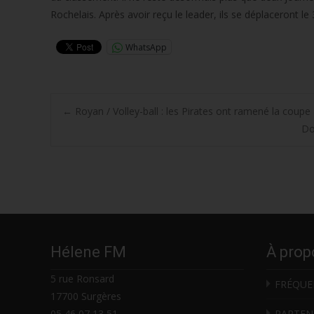
Rochelais. Après avoir reçu le leader, ils se déplaceront 
WhatsApp
Post
←
Royan / Volley-ball : les Pirates ont ramené la coupe
Do
navigation
Hélene FM
À prop
5 rue Ronsard
FRÉQUE
17700 Surgères
05 46 07 13 51
PARTEN