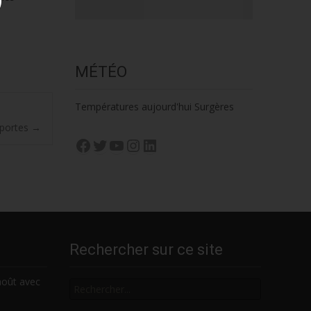
MÉTÉO
Températures aujourd'hui Surgères
 portes
→
Facebook
Twitter
YouTube
Instagram
LinkedIn
Rechercher sur ce site
Rechercher
août avec