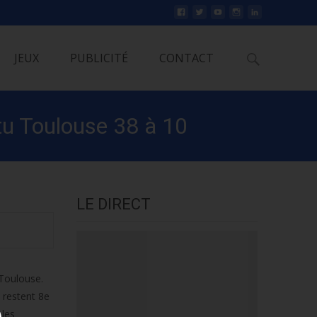
Rechercher
JEUX
PUBLICITÉ
CONTACT
ttu Toulouse 38 à 10
LE DIRECT
 Toulouse.
s restent 8e
 les