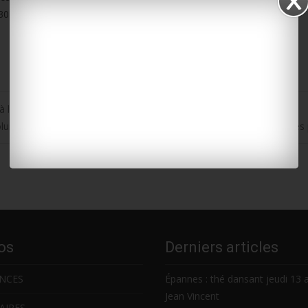
le 30 mai prochain chez la lanterne rouge Montauban.
 à la maison
lus-d’Oléron : la ressourcerie communautaire de Dolus a rouvert ses
os
Derniers articles
NCES
Épannes : thé dansant jeudi 13 
Jean Vincent
AIRES