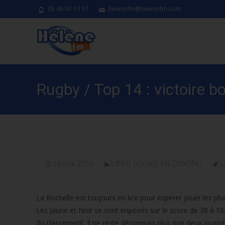
05 46 07 13 51
helenefm@helenefm.com
Rugby / Top 14 : victoire b
18 mai 2026
L'INFO LOCALE EN CONTINU
L
La Rochelle est toujours en lice pour espérer jouer les pha
Les Jaune et Noir se sont imposés sur le score de 38 à 10, 
du classement. Il ne reste désormais plus que deux journées