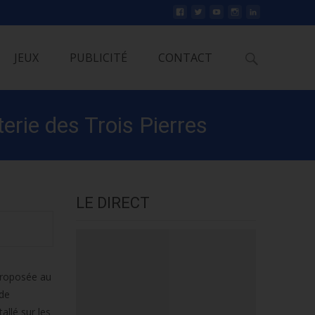
Rechercher
JEUX
PUBLICITÉ
CONTACT
terie des Trois Pierres
LE DIRECT
 proposée au
 de
allé sur les