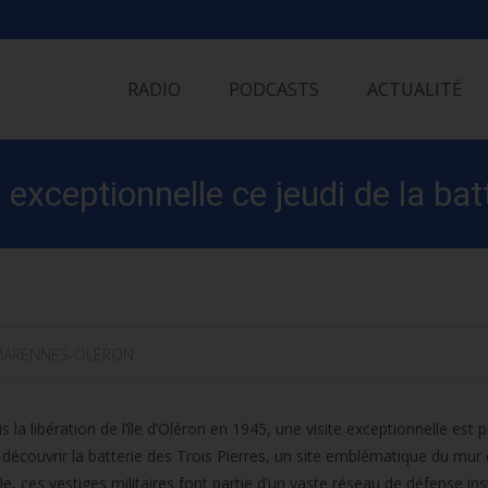
Skip
to
RADIO
PODCASTS
ACTUALITÉ
content
e exceptionnelle ce jeudi de la bat
ARENNES-OLÉRON
 la libération de l’île d’Oléron en 1945, une visite exceptionnelle est
 découvrir la batterie des Trois Pierres, un site emblématique du mur
, ces vestiges militaires font partie d’un vaste réseau de défense inst