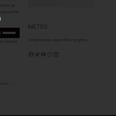
mmunes de
 aujourd’hui
MÉTÉO
Utilisez
les
Températures aujourd'hui Surgères
des Journée
flèches
haut/bas
Facebook
Twitter
YouTube
Instagram
LinkedIn
pour
augmenter
ou
diminuer
le
rminé !
→
volume.