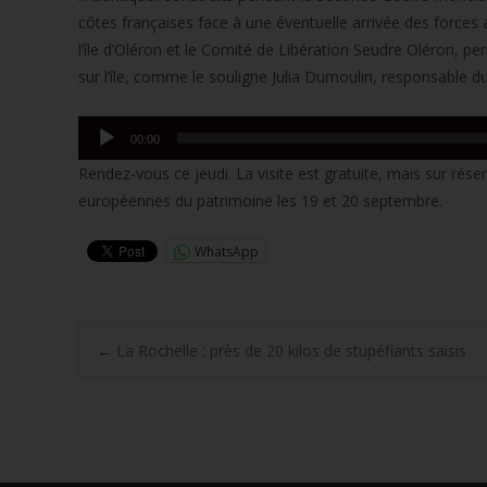
côtes françaises face à une éventuelle arrivée des force
l’île d’Oléron et le Comité de Libération Seudre Oléron, p
sur l’île, comme le souligne Julia Dumoulin, responsable d
Lecteur
00:00
audio
Rendez-vous ce jeudi. La visite est gratuite, mais sur rése
européennes du patrimoine les 19 et 20 septembre.
WhatsApp
Post
←
La Rochelle : près de 20 kilos de stupéfiants saisis
navigation