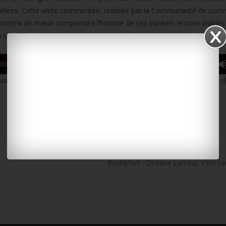
s alliées. Cette visite commentée, réalisée par la Communauté de co
ermettra de mieux comprendre l’histoire de ces bunkers encore visibles
u service musée et patrimoine à la CdC oléronaise :
00:00
rvation. De nouvelles visites sur place seront proposées à l’occasion 
Rochefort : Oceane Lumina, c’est te