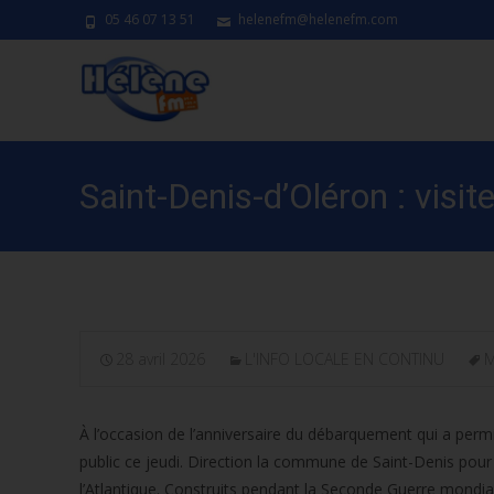
05 46 07 13 51
helenefm@helenefm.com
Saint-Denis-d’Oléron : visit
28 avril 2026
L'INFO LOCALE EN CONTINU
M
À l’occasion de l’anniversaire du débarquement qui a permis
public ce jeudi. Direction la commune de Saint-Denis pour
l’Atlantique. Construits pendant la Seconde Guerre mondiale