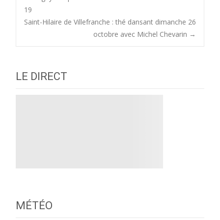
Post
19
Saint-Hilaire de Villefranche : thé dansant dimanche 26
navigation
octobre avec Michel Chevarin
→
LE DIRECT
MÉTÉO