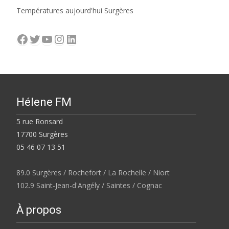
Températures aujourd'hui Surgères
Facebook
Twitter
YouTube
Instagram
LinkedIn
Hélene FM
5 rue Ronsard
17700 Surgères
05 46 07 13 51
89.0 Surgères / Rochefort / La Rochelle / Niort
102.9 Saint-Jean-d'Angély / Saintes / Cognac
À propos