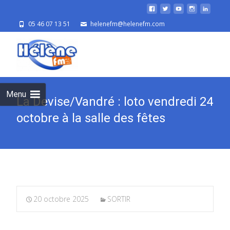
05 46 07 13 51
helenefm@helenefm.com
Skip
to
cont
Menu
La Devise/Vandré : loto vendredi 24
octobre à la salle des fêtes
20 octobre 2025
SORTIR