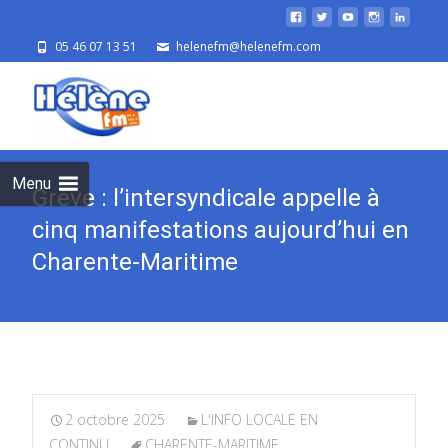
05 46 07 13 51
helenefm@helenefm.com
Skip
to
cont
Menu
Grève : l’intersyndicale appelle à
cinq manifestations aujourd’hui en
Charente-Maritime
2 octobre 2025
L'INFO LOCALE EN
CONTINU
CHARENTE-MARITIME