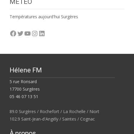
MÉTÉO
Températures aujourd'hui Surgères
Facebook
Twitter
YouTube
Instagram
LinkedIn
Hélene FM
5 rue Ronsard
17700 Surgères
05 46 07 13 51
89.0 Surgères / Rochefort / La Rochelle / Niort
102.9 Saint-Jean-d'Angély / Saintes / Cognac
À propos