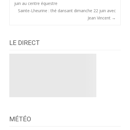
Post
juin au centre équestre
Sainte-Lheurine : thé dansant dimanche 22 juin avec
navigation
Jean Vincent
→
LE DIRECT
MÉTÉO