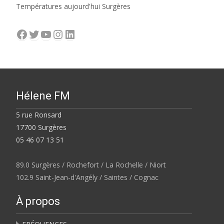
Températures aujourd'hui Surgères
Facebook
Twitter
YouTube
Instagram
LinkedIn
Hélene FM
5 rue Ronsard
17700 Surgères
05 46 07 13 51
89.0 Surgères / Rochefort / La Rochelle / Niort
102.9 Saint-Jean-d'Angély / Saintes / Cognac
À propos