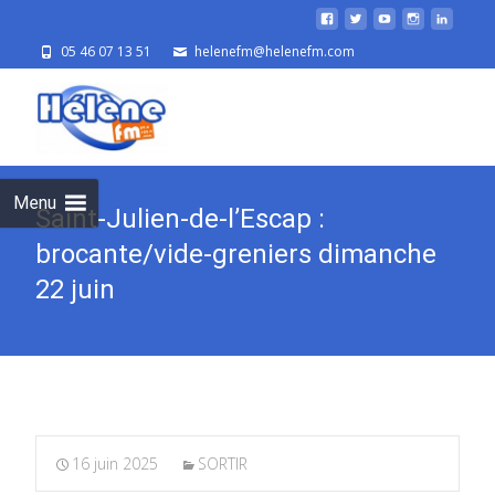
05 46 07 13 51
helenefm@helenefm.com
Skip
to
cont
Menu
Saint-Julien-de-l’Escap :
brocante/vide-greniers dimanche
22 juin
16 juin 2025
SORTIR