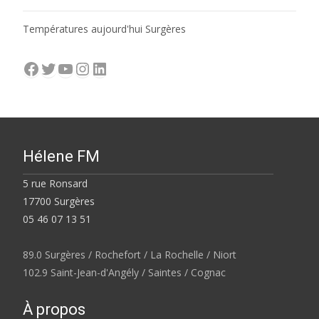
Températures aujourd'hui Surgères
Facebook
Twitter
YouTube
Instagram
LinkedIn
Hélene FM
5 rue Ronsard
17700 Surgères
05 46 07 13 51
89.0 Surgères / Rochefort / La Rochelle / Niort
102.9 Saint-Jean-d'Angély / Saintes / Cognac
À propos