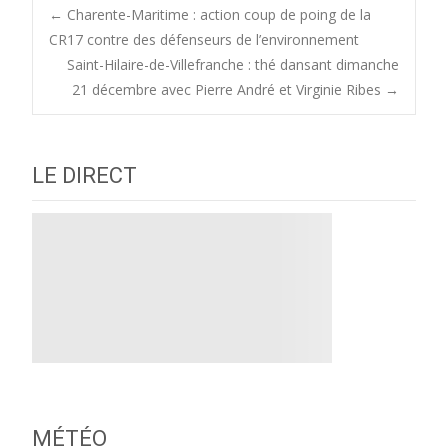
Post
←
Charente-Maritime : action coup de poing de la
CR17 contre des défenseurs de l’environnement
Saint-Hilaire-de-Villefranche : thé dansant dimanche
navigation
21 décembre avec Pierre André et Virginie Ribes
→
LE DIRECT
MÉTÉO