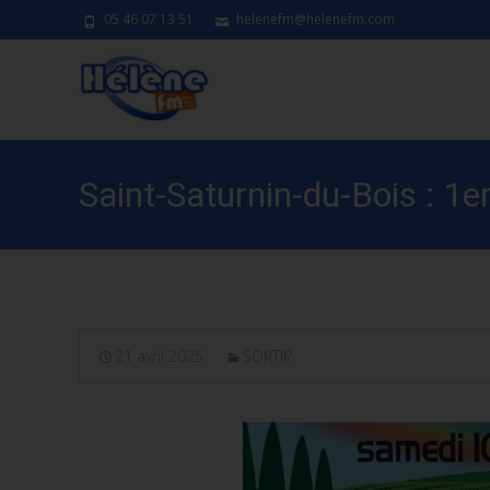
05 46 07 13 51
helenefm@helenefm.com
Saint-Saturnin-du-Bois : 1
21 avril 2025
SORTIR