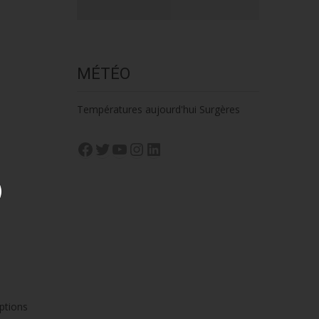
MÉTÉO
Températures aujourd'hui Surgères
Facebook
Twitter
YouTube
Instagram
LinkedIn
ptions