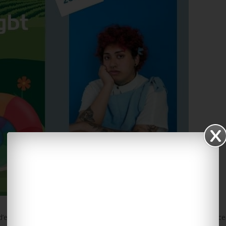
 d’existence avec de nombreux évènements (Concert, spectacles, réce