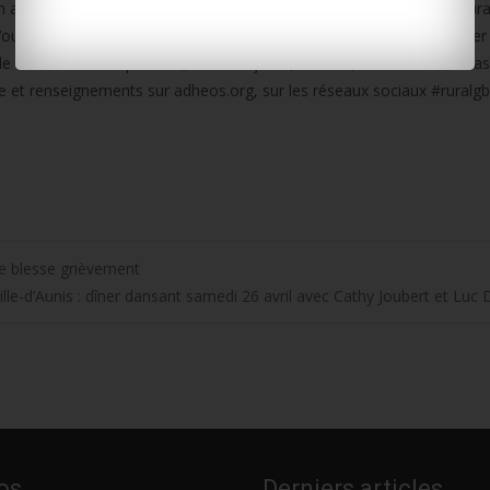
10h au Tiers lieu « A la Motte » à Saint-Saturnin-du-Bois, le premier R
us pourrez participer aux ateliers créatifs, aux conférences, acheter
t de C!el à 20h30. Exposants, commerçants, artistes, membres d’une as
 et renseignements sur adheos.org, sur les réseaux sociaux #ruralgb
 se blesse grièvement
ille-d’Aunis : dîner dansant samedi 26 avril avec Cathy Joubert et Luc
os
Derniers articles