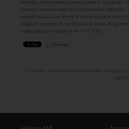
officielles, et bien d’autres), mais surtout le 10 mai dès 
rencontre entre la ruralité et la communauté LGBTQIA+. Vo
produits locaux, vous divertir et être émus par le concer
villageois, promeneurs, rendez-vous le 10 mai. Programme
voulez exposer contacter le 06 06 47 12 62.
WhatsApp
Post
←
Saintes : il percute violemment le pilier d’un pont et
Aigrefeu
navigation
Hélene FM
À prop