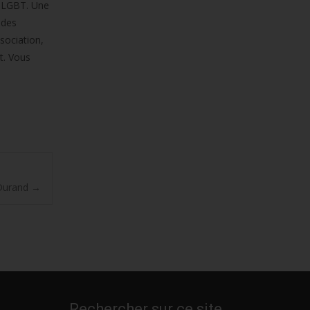
uraLGBT. Une
 des
sociation,
t. Vous
 Durand
→
Rechercher sur ce site