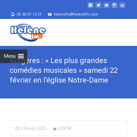
05 46 07 13 51
helenefm@helenefm.com
Skip
to
cont
Menu
Surgères : « Les plus grandes
comédies musicales » samedi 22
février en l’église Notre-Dame
3 février 2025
SORTIR