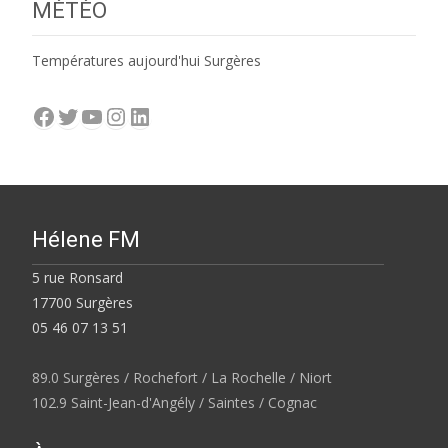
MÉTÉO
Températures aujourd'hui Surgères
Facebook
Twitter
YouTube
Instagram
LinkedIn
Hélene FM
5 rue Ronsard
17700 Surgères
05 46 07 13 51
89.0 Surgères / Rochefort / La Rochelle / Niort
102.9 Saint-Jean-d'Angély / Saintes / Cognac