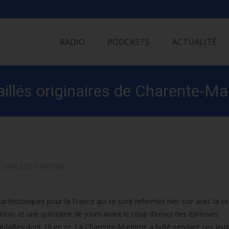
Skip
to
RADIO
PODCASTS
ACTUALITÉ
content
illés originaires de Charente-Ma
CHARENTE-MARITIME
ux historiques pour la France qui se sont refermés hier soir avec la 
tion, et une quinzaine de jours avant le coup d’envoi des épreuves
dailles dont 16 en or. La Charente-Maritime a brillé pendant ces jeu