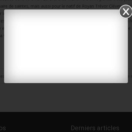
aire de saintes, mais aussi pour le natif de Royan Trévor Clévenot de 
r le cavalier de Salles-sur-Mer Stéphane Landois, et le bronze en voile
s dernières qui recevront les honneurs de la Ville de La Rochelle, à l
et récompenses. L’occasion également de fêter l’exploit de Charline 
la voile, avec trois médailles en trois Jeux Olympiques.
tes
Hôpital de Saintes : l’activité des urgences pédiatriques encore
os
Derniers articles