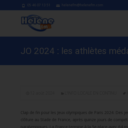
05 46 07 13 51
helenefm@helenefm.com
JO 2024 : les athlètes méda
12 août 2024
L'INFO LOCALE EN CONTINU
Clap de fin pour les Jeux olympiques de Paris 2024. Des je
clôture au Stade de France, après quinze jours de compéti
paralympiques. La France termine à la 5e place avec 64 mé