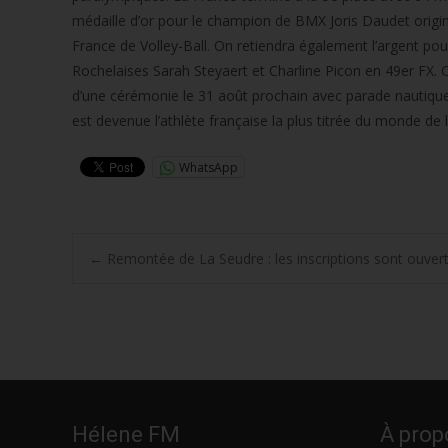
médaille d’or pour le champion de BMX Joris Daudet origin
France de Volley-Ball. On retiendra également l’argent pou
Rochelaises Sarah Steyaert et Charline Picon en 49er FX. Ce
d’une cérémonie le 31 août prochain avec parade nautique 
est devenue l’athlète française la plus titrée du monde de 
WhatsApp
Post
←
Remontée de La Seudre : les inscriptions sont ouver
navigation
Hélene FM
À prop