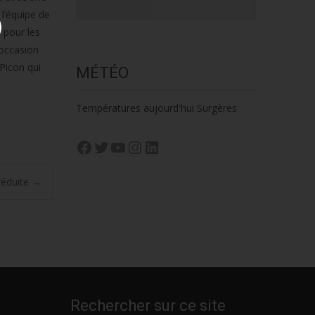
l’équipe de
 pour les
’occasion
Picon qui
MÉTÉO
Températures aujourd'hui Surgères
Facebook
Twitter
YouTube
Instagram
LinkedIn
 réduite
→
Rechercher sur ce site