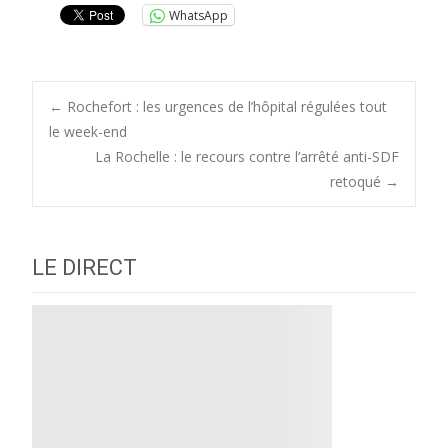
WhatsApp
Post
←
Rochefort : les urgences de l’hôpital régulées tout
le week-end
La Rochelle : le recours contre l’arrêté anti-SDF
navigation
retoqué
→
LE DIRECT