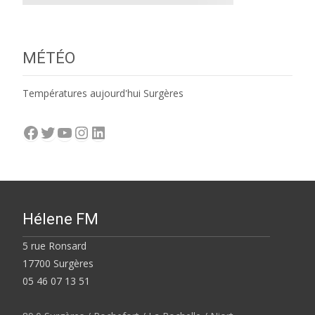
MÉTÉO
Températures aujourd'hui Surgères
Facebook
Twitter
YouTube
Instagram
LinkedIn
Hélene FM
5 rue Ronsard
17700 Surgères
05 46 07 13 51