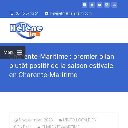
05 46 07 13 51
helenefm@helenefm.com
Skip
to
cont
Menu
Charente-Maritime : premier bilan
plutôt positif de la saison estivale
en Charente-Maritime
8 septembre 2023
L'INFO LOCALE EN
CONTINU
CHARENTE-MARITIME