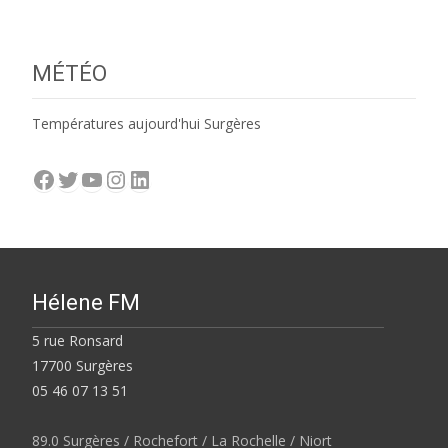
MÉTÉO
Températures aujourd'hui Surgères
Facebook
Twitter
YouTube
Instagram
LinkedIn
Hélene FM
5 rue Ronsard
17700 Surgères
05 46 07 13 51
89.0 Surgères / Rochefort / La Rochelle / Niort