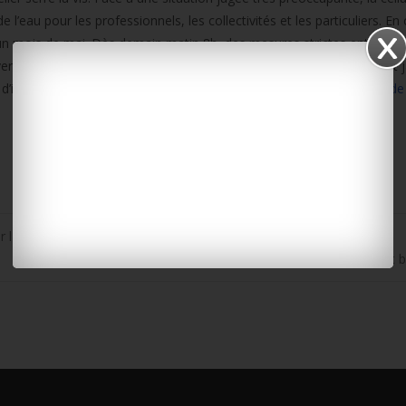
n de l’eau pour les professionnels, les collectivités et les particuliers. En
 un mois de mai. Dès demain matin 8h, des mesures strictes entreront
er sa voiture chez soi ou d’arroser sa pelouse, ses massifs fleuris et 
’interdiction et des restrictions est consultable en ligne
sur le site de
ar la marée montante
Saint-Jean-d’Angély : une femme de 82 ans grièvement 