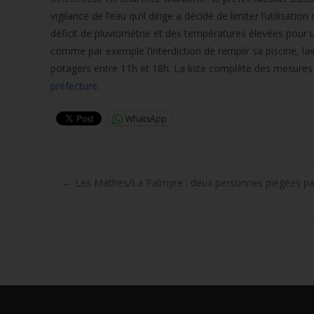
vigilance de l’eau qu’il dirige a décidé de limiter l’utilisatio
déficit de pluviométrie et des températures élevées pour
comme par exemple l’interdiction de remplir sa piscine, lav
potagers entre 11h et 18h. La liste complète des mesures d
préfecture.
WhatsApp
Post
←
Les Mathes/La Palmyre : deux personnes piégées p
navigation