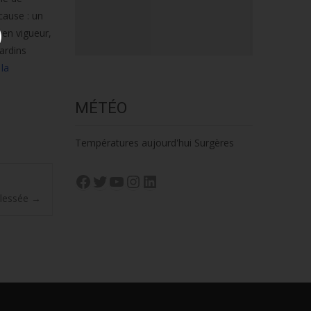
 cause : un
 en vigueur,
jardins
 la
MÉTÉO
Températures aujourd'hui Surgères
Facebook
Twitter
YouTube
Instagram
LinkedIn
blessée
→