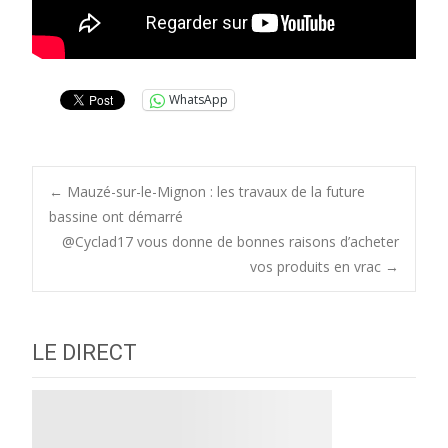
WhatsApp
Post
←
Mauzé-sur-le-Mignon : les travaux de la future
bassine ont démarré
@Cyclad17 vous donne de bonnes raisons d’acheter
navigation
vos produits en vrac
→
LE DIRECT