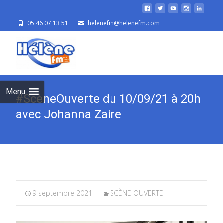
05 46 07 13 51
helenefm@helenefm.com
Skip
to
cont
Menu
#ScèneOuverte du 10/09/21 à 20h
avec Johanna Zaire
9 septembre 2021
SCÈNE OUVERTE