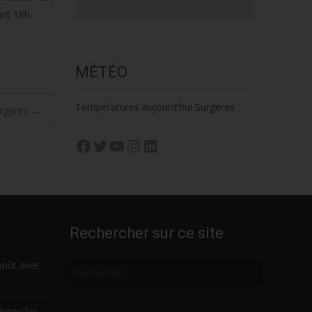
nt 18h.
MÉTÉO
Températures aujourd'hui Surgères
urgères
→
Facebook
Twitter
YouTube
Instagram
LinkedIn
Rechercher sur ce site
Rechercher
août avec
lotos les