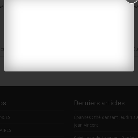
efficients de marée élevés. 102 à 5h40 demain matin, et 103 peu ava
ek-end à Marennes
Gare à l’arnaque à S
os
Derniers articles
NCES
Épannes : thé dansant jeudi 13 
Jean Vincent
AIRES
Saint-Jean-de-Liversay : 3 méga 