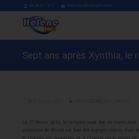
05 46 07 13 51
helenefm@helenefm.com
Sept ans après Xynthia, le 
27 février 2017
L'INFO LOCALE EN CONTINU
Le 27 février 2010, la tempête avait fait 49 morts don
protection du littoral ont bien été engagés depuis, mais 
le chantier est suspendu, et à Charron où le projet de 