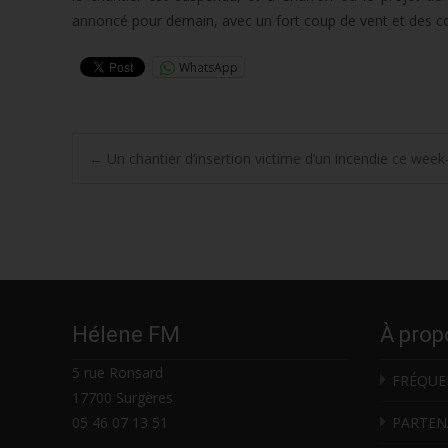
annoncé pour demain, avec un fort coup de vent et des co
WhatsApp
Post
←
Un chantier d’insertion victime d’un incendie ce we
navigation
Hélene FM
À prop
5 rue Ronsard
FRÉQUE
17700 Surgères
05 46 07 13 51
PARTEN