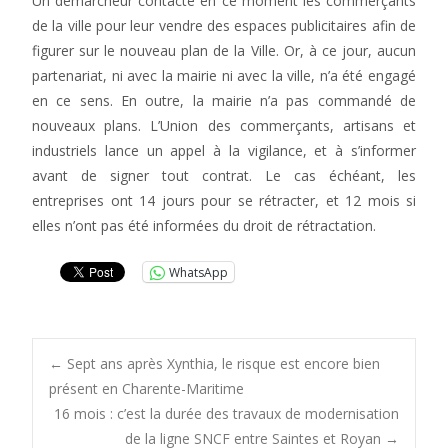
Un démarcheur contacte en ce moment les commerçants
de la ville pour leur vendre des espaces publicitaires afin de
figurer sur le nouveau plan de la Ville. Or, à ce jour, aucun
partenariat, ni avec la mairie ni avec la ville, n’a été engagé
en ce sens. En outre, la mairie n’a pas commandé de
nouveaux plans. L’Union des commerçants, artisans et
industriels lance un appel à la vigilance, et à s’informer
avant de signer tout contrat. Le cas échéant, les
entreprises ont 14 jours pour se rétracter, et 12 mois si
elles n’ont pas été informées du droit de rétractation.
WhatsApp
Post
←
Sept ans après Xynthia, le risque est encore bien
présent en Charente-Maritime
16 mois : c’est la durée des travaux de modernisation
navigation
de la ligne SNCF entre Saintes et Royan
→