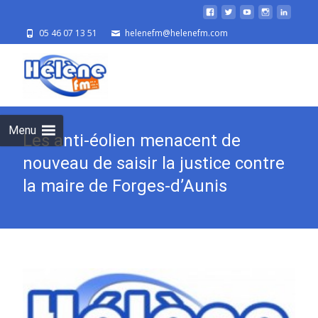
05 46 07 13 51
helenefm@helenefm.com
Skip
to
cont
Menu
Les anti-éolien menacent de
nouveau de saisir la justice contre
la maire de Forges-d’Aunis