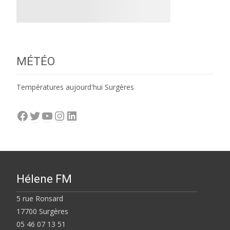
MÉTÉO
Températures aujourd'hui Surgères
Facebook
Twitter
YouTube
Instagram
LinkedIn
Hélene FM
5 rue Ronsard
17700 Surgères
05 46 07 13 51