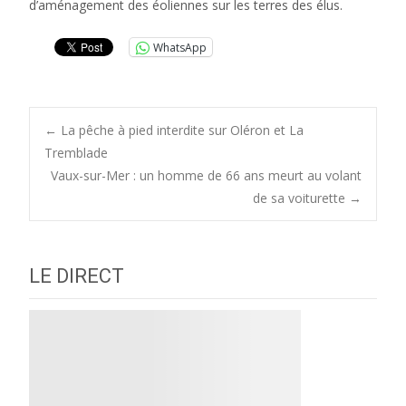
d’aménagement des éoliennes sur les terres des élus.
WhatsApp
Post
←
La pêche à pied interdite sur Oléron et La
Tremblade
Vaux-sur-Mer : un homme de 66 ans meurt au volant
navigation
de sa voiturette
→
LE DIRECT