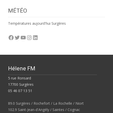
MÉTÉO
Températures aujourd'hui Surgères
Facebook
Twitter
YouTube
Instagram
LinkedIn
Hélene FM
5 rue Ronsard
17700 Surgères
05 46 07 13 51
89.0 Surgères / Rochefort / La Rochelle / Niort
102.9 Saint-Jean-d'Angély / Saintes / Cognac