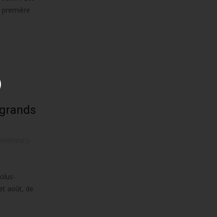
a première
 grands
MARENNES-
olus-
et août, de