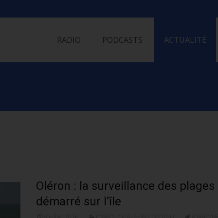
Skip
to
RADIO
PODCASTS
ACTUALITÉ
content
Oléron : la surveillance des plages
démarré sur l’île
8 juillet 2026
L'INFO LOCALE EN CONTINU
MARENNE