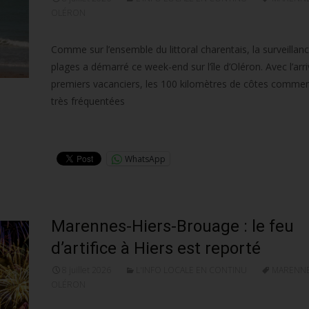
OLÉRON
Comme sur l’ensemble du littoral charentais, la surveillan
plages a démarré ce week-end sur l’île d’Oléron. Avec l’arr
premiers vacanciers, les 100 kilomètres de côtes commen
très fréquentées
Lire la suite…
WhatsApp
Marennes-Hiers-Brouage : le feu
d’artifice à Hiers est reporté
8 juillet 2026
L'INFO LOCALE EN CONTINU
MARENNE
OLÉRON