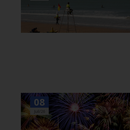
08
Juil/26