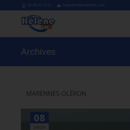
05 46 07 13 51
helenefm@helenefm.com
Archives
MARENNES-OLÉRON
08
Juil/26