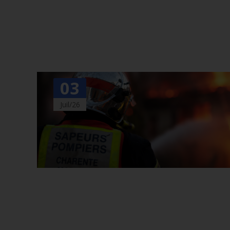
03
Juil/26