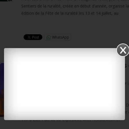
Sentiers de la ruralité, créée en début d’année, organise l
édition de la Fête de la ruralité les 13 et 14 juillet, au
Lire la suite…
WhatsApp
Dolus-d’Oléron : retour ce soir des
marchés nocturnes de l’été
6 juillet 2026
L'INFO LOCALE EN CONTINU
,
SORTIR
OLÉRON
Les grands marchés nocturnes de l’été sont de retour à D
d’Oléron. Rendez-vous est donné tous les lundis de juillet 
19h à 23h. Plus de 80 exposants avec restauration et