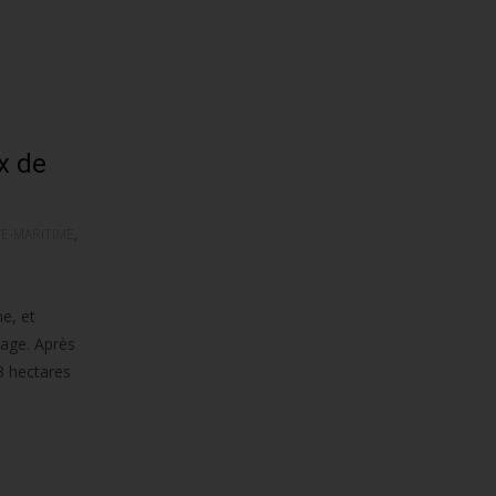
x de
E-MARITIME
,
e, et
age. Après
3 hectares