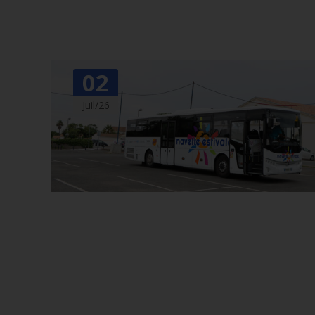
02
Juil/26