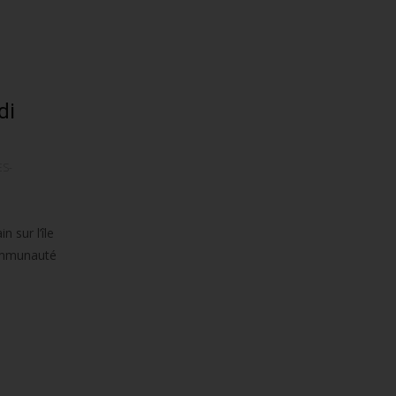
di
S-
 sur l’île
Communauté