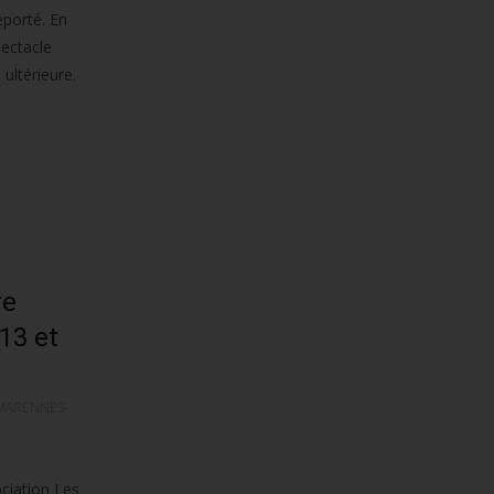
eporté. En
pectacle
ultérieure.
re
 13 et
MARENNES-
ciation Les