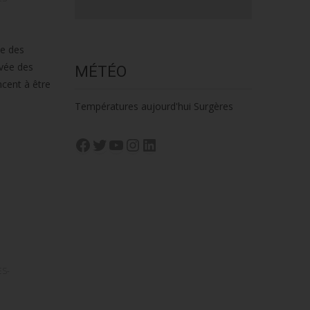
ce des
ivée des
MÉTÉO
cent à être
Températures aujourd'hui Surgères
Facebook
Twitter
YouTube
Instagram
LinkedIn
S-