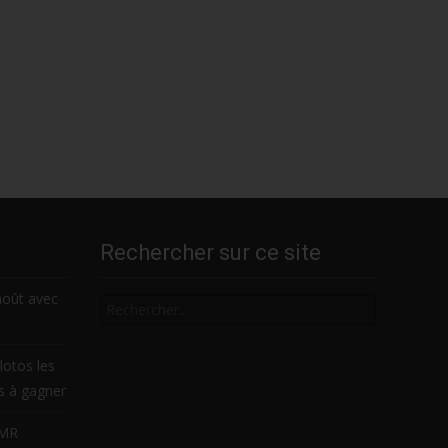
Rechercher sur ce site
Rechercher
août avec
lotos les
es à gagner
LMR