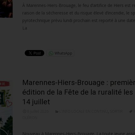
À Marennes-Hiers-Brouage, le feu d’artifice de Hiers est r
raison de la sécheresse et du risque élevé d’incendie, le s
pyrotechnique prévu lundi prochain est reporté à une date 
La
Lire la suite…
WhatsApp
Marennes-Hiers-Brouage : premiè
édition de la Fête de la ruralité les
14 juillet
8 juillet 2026
L'INFO LOCALE EN CONTINU
,
SORTIR
OLÉRON
Nouveau à Marennes-Hiers-Brouage. La toute jeune asso