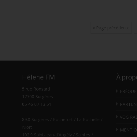
Posts
« Page précédente
navigation
Hélene FM
À prop
5 rue Ronsard
FRÉQUE
17700 Surgères
05 46 07 13 51
PARTEN
VOG RA
89.0 Surgères / Rochefort / La Rochelle /
Niort
MENTIO
102.9 Saint-Jean-d'Angély / Saintes /