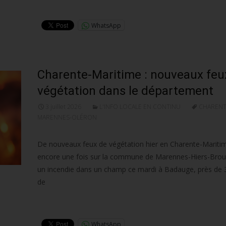
Lire la suite…
WhatsApp
Charente-Maritime : nouveaux feu
végétation dans le département
3 juillet 2026
L'INFO LOCALE EN CONTINU
CHARENT
MARENNES-OLÉRON
De nouveaux feux de végétation hier en Charente-Maritim
encore une fois sur la commune de Marennes-Hiers-Brou
un incendie dans un champ ce mardi à Badauge, près de 
de
Lire la suite…
WhatsApp