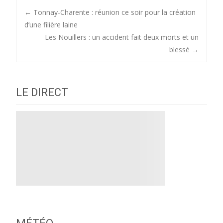
Post
←
Tonnay-Charente : réunion ce soir pour la création
d’une filière laine
Les Nouillers : un accident fait deux morts et un
navigation
blessé
→
LE DIRECT