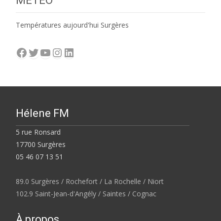
MÉTÉO
Températures aujourd'hui Surgères
Facebook
Twitter
YouTube
Instagram
LinkedIn
Hélene FM
5 rue Ronsard
17700 Surgères
05 46 07 13 51
89.0 Surgères / Rochefort / La Rochelle / Niort
102.9 Saint-Jean-d'Angély / Saintes / Cognac
À propos