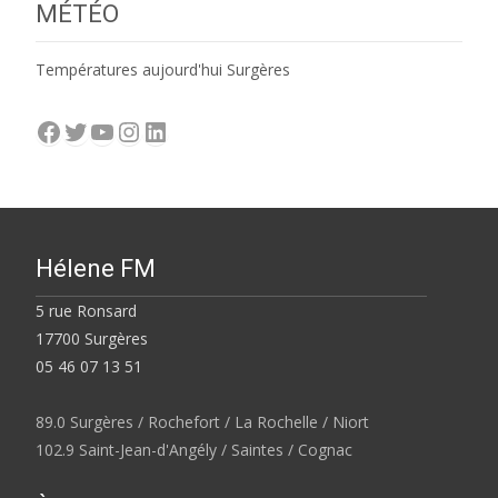
MÉTÉO
Températures aujourd'hui Surgères
Facebook
Twitter
YouTube
Instagram
LinkedIn
Hélene FM
5 rue Ronsard
17700 Surgères
05 46 07 13 51
89.0 Surgères / Rochefort / La Rochelle / Niort
102.9 Saint-Jean-d'Angély / Saintes / Cognac