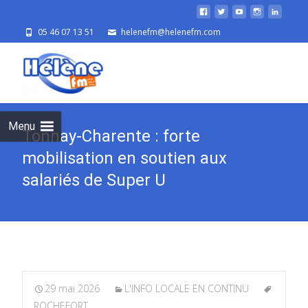
05 46 07 13 51
helenefm@helenefm.com
Skip
to
cont
Menu
Tonnay-Charente : forte
mobilisation en soutien aux
salariés de Super U
29 mai 2026
L'INFO LOCALE EN CONTINU
ROCHEFORT