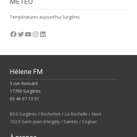
MÉTÉO
Températures aujourd'hui Surgères
Facebook
Twitter
YouTube
Instagram
LinkedIn
Hélene FM
5 rue Ronsard
17700 Surgères
05 46 07 13 51
89.0 Surgères / Rochefort / La Rochelle / Niort
102.9 Saint-Jean-d'Angély / Saintes / Cognac